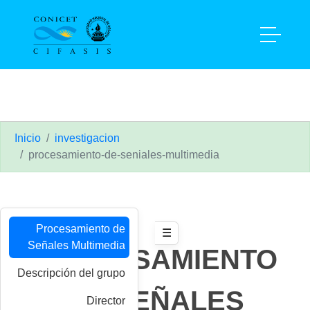
Inicio
investigacion
procesamiento-de-seniales-multimedia
Inicio
investigacion
procesamiento-de-seniales-multimedia
Procesamiento de
☰
Señales Multimedia
PROCESAMIENTO
Descripción del grupo
DE SEÑALES
Director