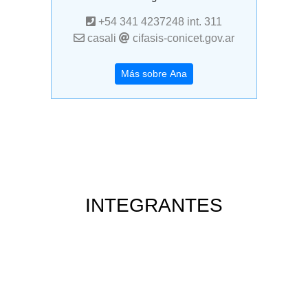
+54 341 4237248 int. 311
casali
cifasis-conicet.gov.ar
Más sobre Ana
INTEGRANTES